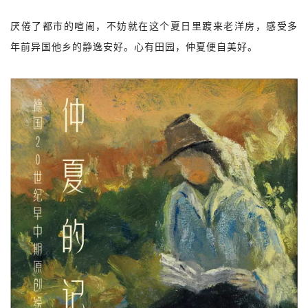
厌倦了都市的喧闹，不妨就在这个夏日里踱来老洋房，感受多
年前异国他乡的静逸安好。心有田园，仲夏便自美好。