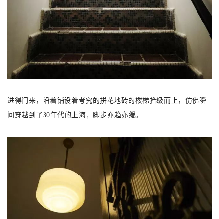
进得门来，沿着铺设着考究的拼花地砖的楼梯拾级而上，仿佛瞬
间穿越到了30年代的上海，脚步亦趋亦缓。