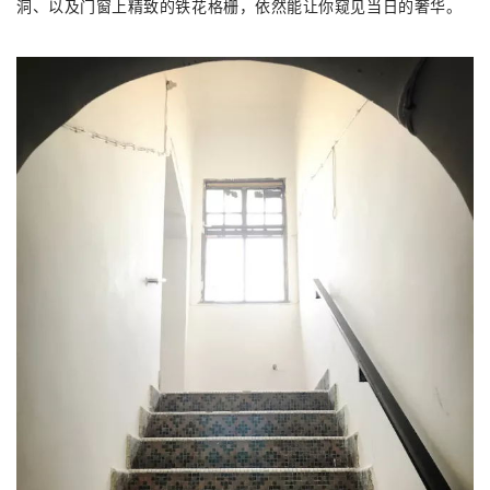
洞、以及门窗上精致的铁花格栅，依然能让你窥见当日的奢华。