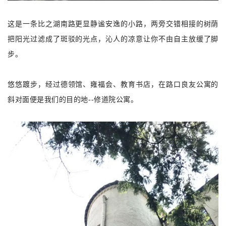
这是一条比之湖南路更显静谧安逸的小路，两旁交错相接的树荫
把阳光过滤成了斑驳的光点，沁人的凉意让你不由自主放缓了脚
步。
悠悠踱步，经过德领馆、雍福会、教育书店，在路口良友公寓的
斜对面便是我们的目的地--修道院公寓。